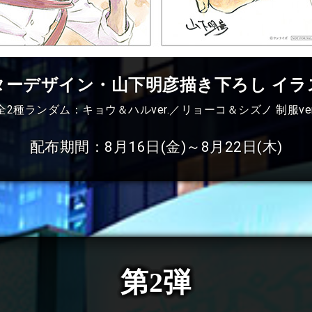
ターデザイン・山下明彦描き下ろし イラ
全2種ランダム：キョウ＆ハルver.／リョーコ＆シズノ 制服ver
配布期間
：
8月16日(金)～8月22日(木)
第2弾